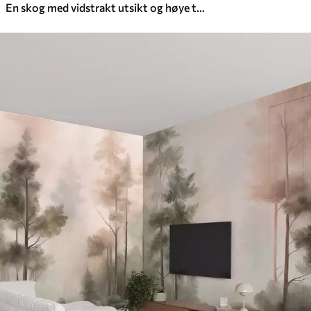
En skog med vidstrakt utsikt og høye trær i myke, varme fargetoner