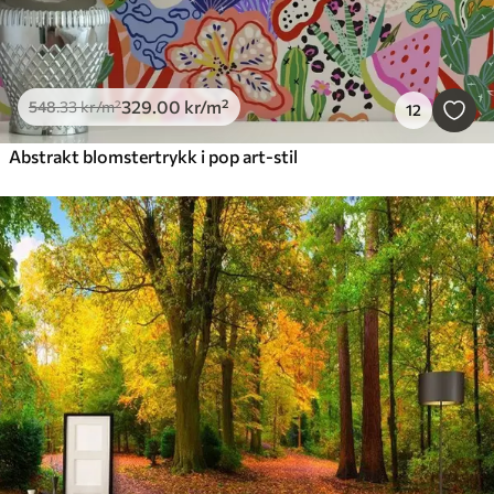
329
.00
kr
/m²
548
.33
kr
/m²
12
Abstrakt blomstertrykk i pop art-stil