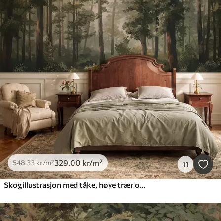
329
.00
kr
/m²
548
.33
kr
/m²
11
Skogillustrasjon med tåke, høye trær og en sti