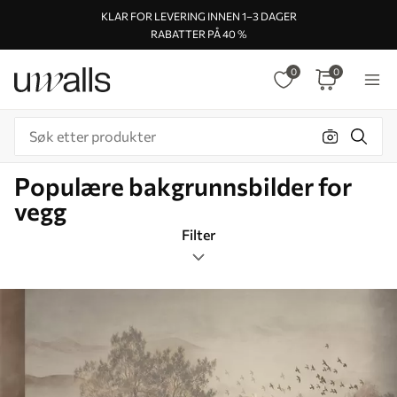
KLAR FOR LEVERING INNEN 1–3 DAGER
RABATTER PÅ 40 %
0
0
Populære bakgrunnsbilder for
vegg
Filter
Skog
Bildeformat
Farge