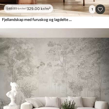
329
.00
kr
/m²
548
.33
kr
/m²
1
Fjellandskap med furuskog og lagdelte fjell i daggry med lett tåke akvarellimitasjonskunst