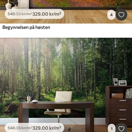
329
.00
kr
/m²
548
.33
kr
/m²
4
Begynnelsen på høsten
329
.00
kr
/m²
548
.33
kr
/m²
1