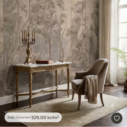
329
.00
kr
/m²
548
.33
kr
/m²