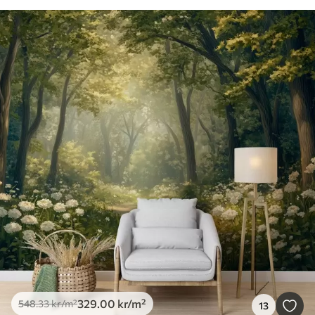
329
.00
kr
/m²
548
.33
kr
/m²
13