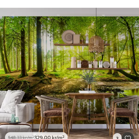
329
.00
kr
/m²
548
.33
kr
/m²
3