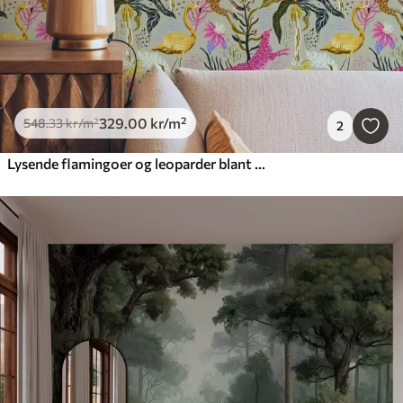
329
.00
kr
/m²
548
.33
kr
/m²
2
Lysende flamingoer og leoparder blant tropiske planter