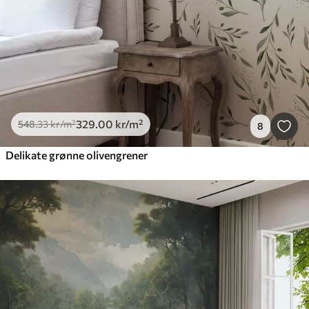
329
.00
kr
/m²
548
.33
kr
/m²
8
Delikate grønne olivengrener