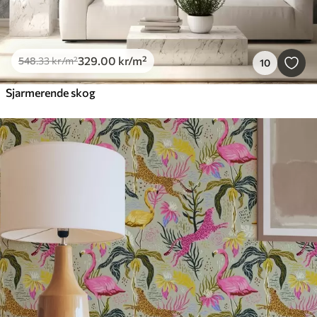
329
.00
kr
/m²
548
.33
kr
/m²
10
Sjarmerende skog