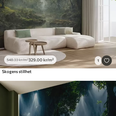
329
.00
kr
/m²
548
.33
kr
/m²
1
Skogens stillhet