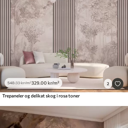
329
.00
kr
/m²
548
.33
kr
/m²
2
Trepaneler og delikat skog i rosa toner