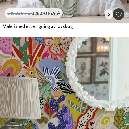
329
.00
kr
/m²
548
.33
kr
/m²
5
Maleri med etterligning av løvskog