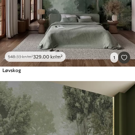
329
.00
kr
/m²
548
.33
kr
/m²
1
Løvskog