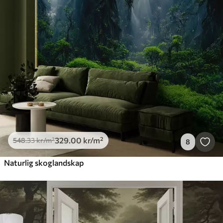
329
.00
kr
/m²
548
.33
kr
/m²
8
Naturlig skoglandskap