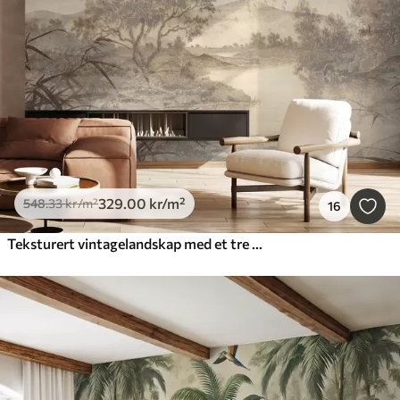
Smart
Tilbakestill alt
329
.00
kr
/m²
548
.33
kr
/m²
16
Teksturert vintagelandskap med et tre nær en elv og en overskyet himmel, naturkunst i sepiatoner