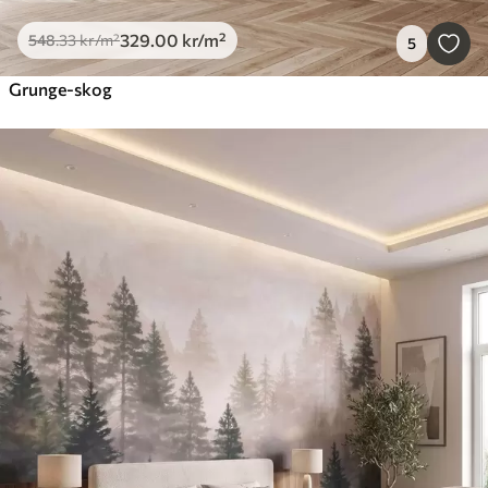
329
.00
kr
/m²
548
.33
kr
/m²
5
Grunge-skog