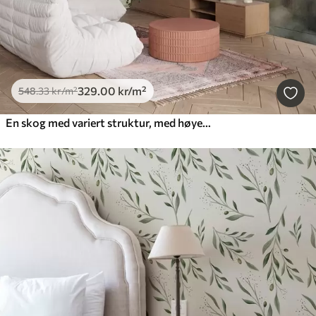
329
.00
kr
/m²
548
.33
kr
/m²
En skog med variert struktur, med høye furutrær i nyanser av grønt og rosa, omgitt av en lett tåke