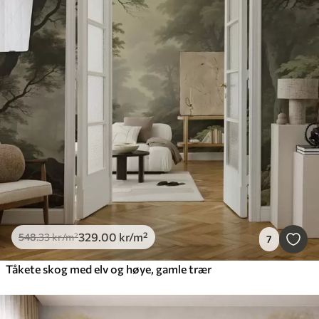
329
.00
kr
/m²
548
.33
kr
/m²
7
Tåkete skog med elv og høye, gamle trær