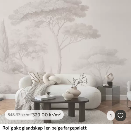
329
.00
kr
/m²
548
.33
kr
/m²
1
Rolig skoglandskap i en beige fargepalett