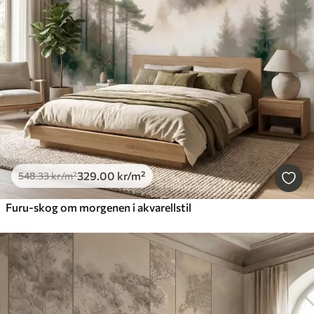
329
.00
kr
/m²
548
.33
kr
/m²
Furu-skog om morgenen i akvarellstil