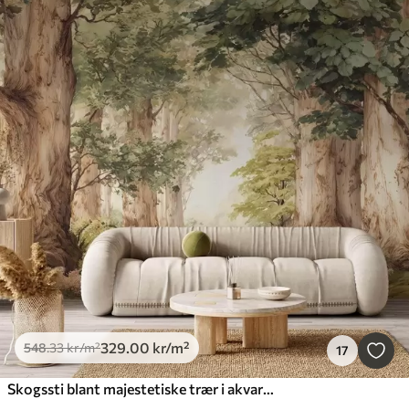
329
.00
kr
/m²
548
.33
kr
/m²
17
Skogssti blant majestetiske trær i akvarellstil