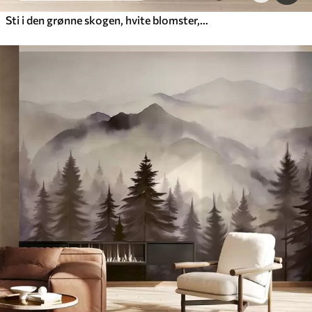
Sti i den grønne skogen, hvite blomster, sollys, tegning i akrylstil