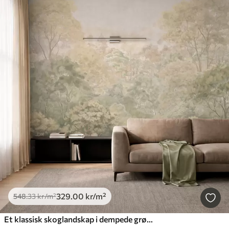
329
.00
kr
/m²
548
.33
kr
/m²
Et klassisk skoglandskap i dempede grønnfarger