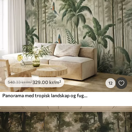
329
.00
kr
/m²
548
.33
kr
/m²
12
Panorama med tropisk landskap og fugler