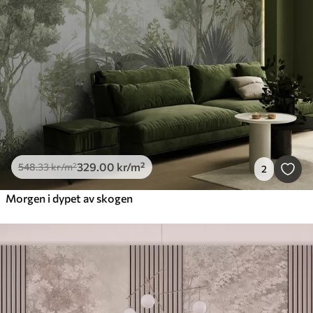
329
.00
kr
/m²
548
.33
kr
/m²
2
Morgen i dypet av skogen