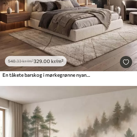
329
.00
kr
/m²
548
.33
kr
/m²
En tåkete barskog i mørkegrønne nyanser i akvarellstil