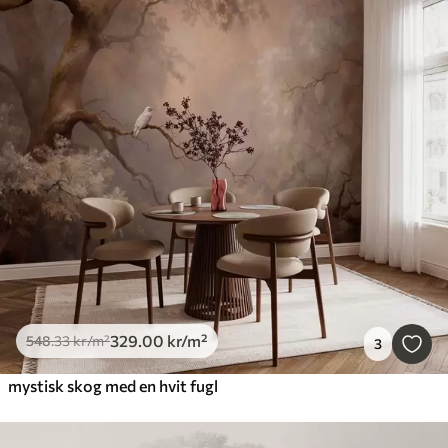
329
.00
kr
/m²
548
.33
kr
/m²
3
mystisk skog med en hvit fugl