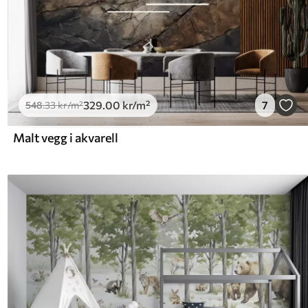
329
.00
kr
/m²
7
548
.33
kr
/m²
Malt vegg i akvarell