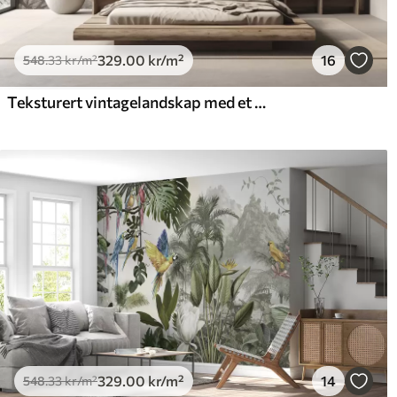
329
.00
kr
/m²
16
548
.33
kr
/m²
Teksturert vintagelandskap med et tre nær en elv og en overskyet himmel, naturkunst i sepiatoner
329
.00
kr
/m²
14
548
.33
kr
/m²