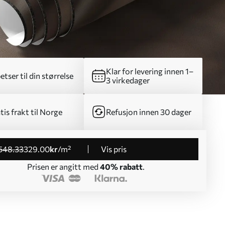
Klar for levering innen 1–
etser til din størrelse
3 virkedager
tis frakt til Norge
Refusjon innen 30 dager
548
.33
329
.00
kr
/m²
Vis pris
Prisen er angitt med
40% rabatt
.