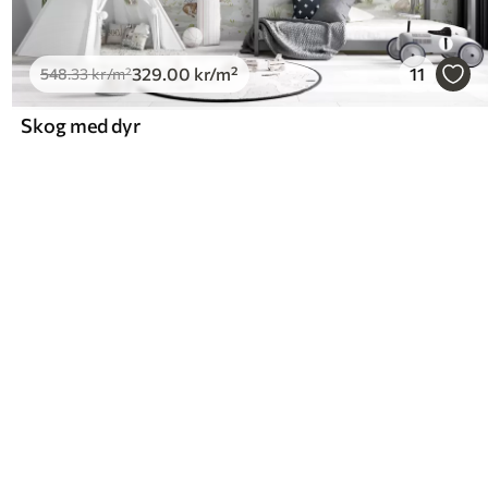
329
.00
kr
/m²
11
548
.33
kr
/m²
Skog med dyr