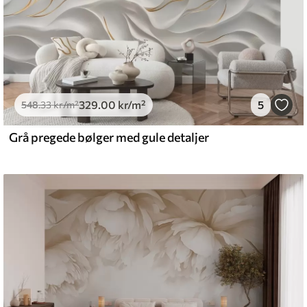
329
.00
kr
/m²
5
548
.33
kr
/m²
Grå pregede bølger med gule detaljer