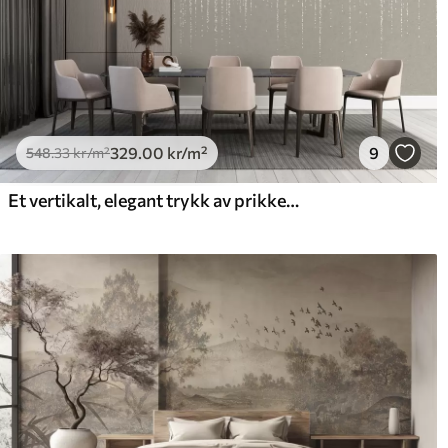
329
.00
kr
/m²
9
548
.33
kr
/m²
Et vertikalt, elegant trykk av prikkete kranser på en beige teksturert bakgrunn, noe som skaper en følelse av dybde og bevegelse