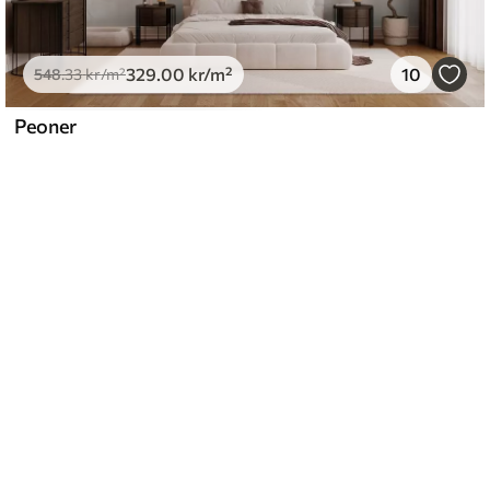
329
.00
kr
/m²
10
548
.33
kr
/m²
Peoner