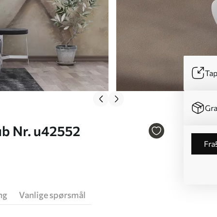
Tap
Gra
ub Nr. u42552
fra
ng
Vanlige spørsmål