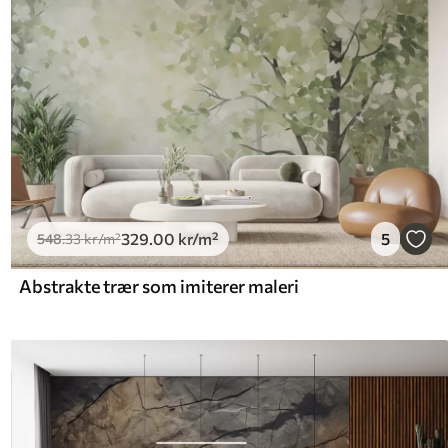
329
.00
kr
/m²
5
548
.33
kr
/m²
Abstrakte trær som imiterer maleri