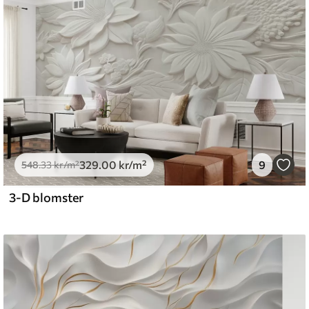
emium
5
.00
399
.00
kr
/m²
329
.00
kr
/m²
9
l and Stick
548
.33
kr
/m²
.00
555
.00
kr
/m²
3-D blomster