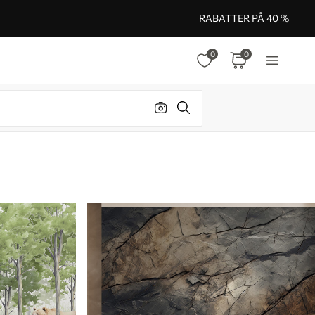
RABATTER PÅ 40 %
0
0