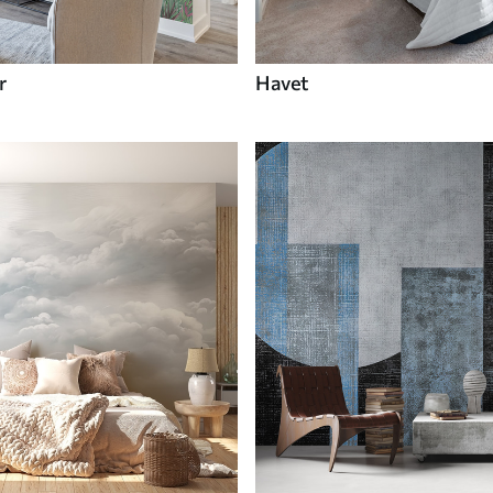
r
Havet