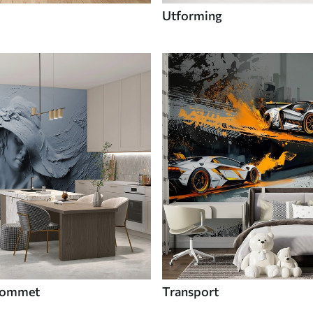
Utforming
 rommet
Transport