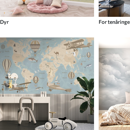
Dyr
For tenåringe