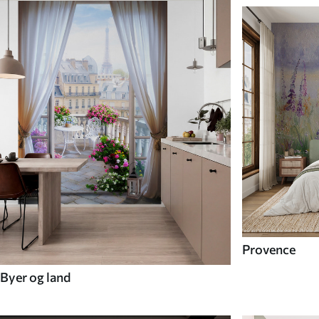
Provence
Byer og land