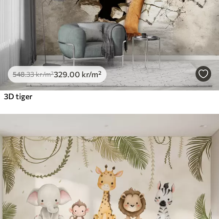
329
.00
kr
/m²
548
.33
kr
/m²
3D tiger