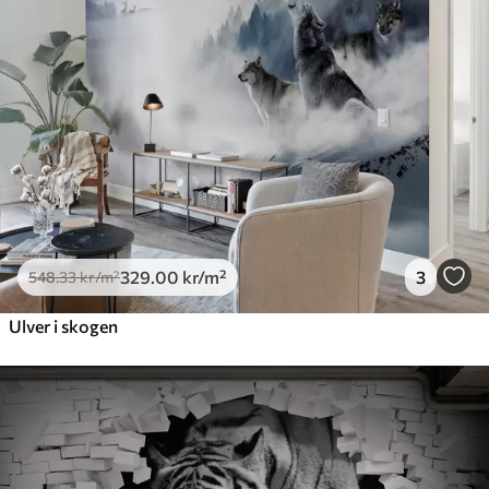
329
.00
kr
/m²
3
548
.33
kr
/m²
Ulver i skogen