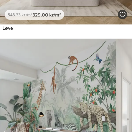
329
.00
kr
/m²
548
.33
kr
/m²
Løve