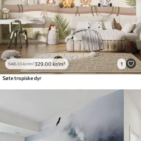
329
.00
kr
/m²
1
548
.33
kr
/m²
Søte tropiske dyr