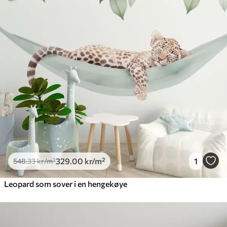
329
.00
kr
/m²
1
548
.33
kr
/m²
Leopard som sover i en hengekøye