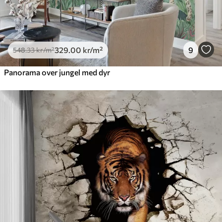
329
.00
kr
/m²
9
548
.33
kr
/m²
Panorama over jungel med dyr