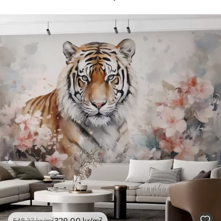
Tilgjengelige materialer
Standard
548
.33
329
.00
kr
/m²
Premium
665
.00
399
.00
kr
/m²
Premium vinyl
650
.00
390
.00
kr
/m²
Peel and Stick
925
.00
555
.00
kr
/m²
329
.00
kr
/m²
548
.33
kr
/m²