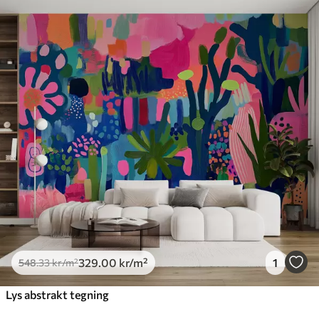
329
.00
kr
/m²
1
548
.33
kr
/m²
Lys abstrakt tegning