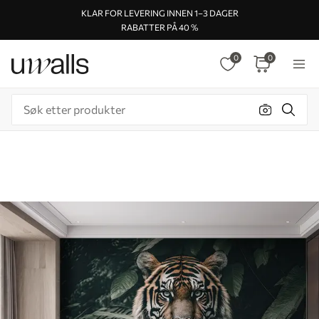
KLAR FOR LEVERING INNEN 1–3 DAGER
RABATTER PÅ 40 %
0
0