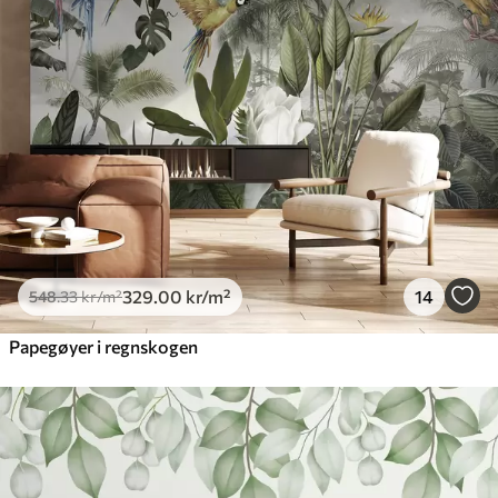
329
.00
kr
/m²
14
548
.33
kr
/m²
Papegøyer i regnskogen