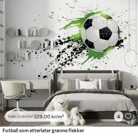
329
.00
kr
/m²
4
548
.33
kr
/m²
Fotball som etterlater grønne flekker