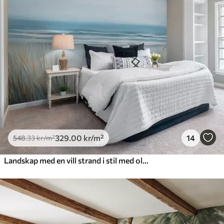
329
.00
kr
/m²
14
548
.33
kr
/m²
Landskap med en vill strand i stil med oljemaleri