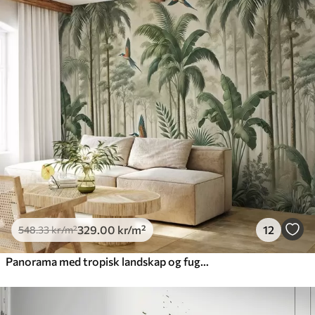
329
.00
kr
/m²
12
548
.33
kr
/m²
Panorama med tropisk landskap og fugler