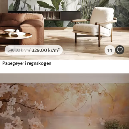
329
.00
kr
/m²
14
548
.33
kr
/m²
Papegøyer i regnskogen