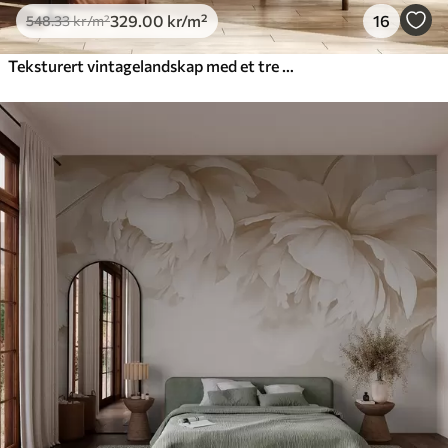
329
.00
kr
/m²
16
548
.33
kr
/m²
Teksturert vintagelandskap med et tre nær en elv og en overskyet himmel, naturkunst i sepiatoner