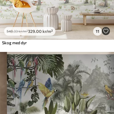
329
.00
kr
/m²
11
548
.33
kr
/m²
Skog med dyr