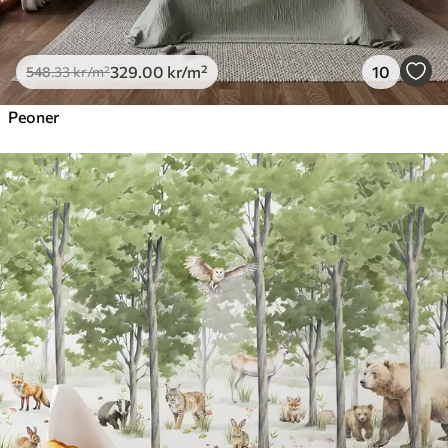
329
.00
kr
/m²
10
548
.33
kr
/m²
Peoner