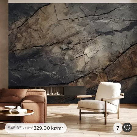
Tilgjengelige materialer
Standard
548
.33
329
.00
kr
/m²
Premium
665
.00
399
.00
kr
/m²
Premium vinyl
650
.00
390
.00
kr
/m²
Peel and Stick
925
.00
555
.00
kr
/m²
329
.00
kr
/m²
7
548
.33
kr
/m²