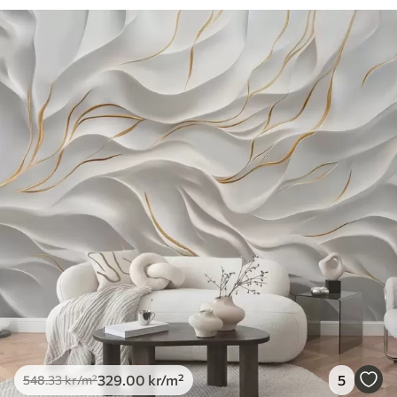
329
.00
kr
/m²
5
548
.33
kr
/m²