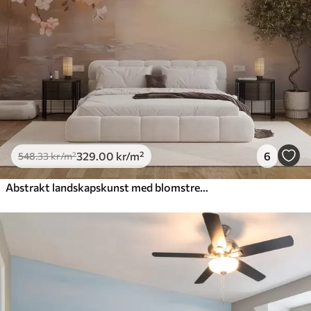
329
.00
kr
/m²
6
548
.33
kr
/m²
Abstrakt landskapskunst med blomstrende grener og hvite blomster som henger over en innsjø, myke pastellfarger