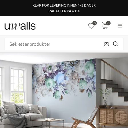
KLAR FOR LEVERING INNEN 1–3 DAGER
RABATTER PÅ 40 %
0
0