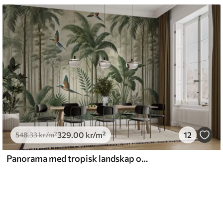
329
.00
kr
/m²
12
548
.33
kr
/m²
Panorama med tropisk landskap og fugler