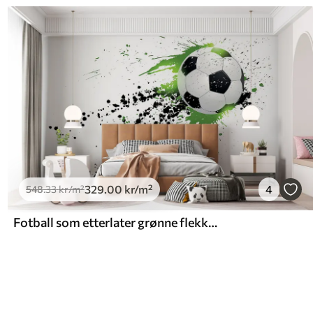
329
.00
kr
/m²
4
548
.33
kr
/m²
Fotball som etterlater grønne flekker