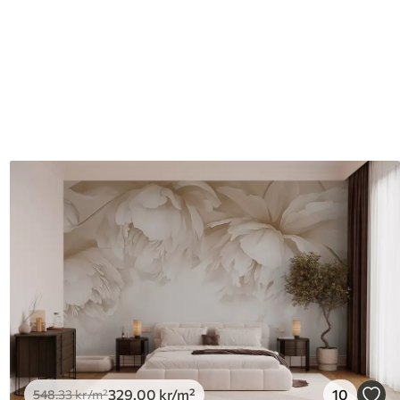
329
.00
kr
/m²
10
548
.33
kr
/m²