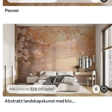
Peoner
329
.00
kr
/m²
6
548
.33
kr
/m²
Abstrakt landskapskunst med blomstrende grener og hvite blomster som henger over en innsjø, myke pastellfarger