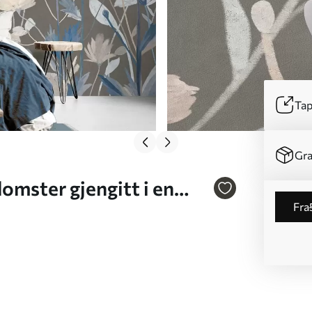
Tap
Gra
omster gjengitt i en
fra
akgrunn Nr. w05563v2