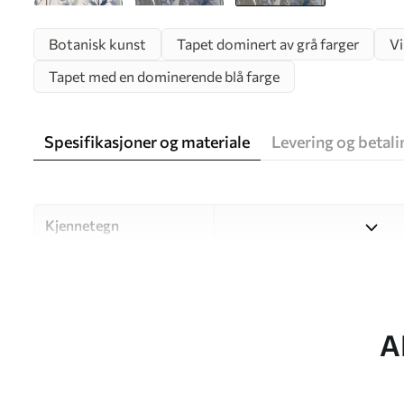
Botanisk kunst
Tapet dominert av grå farger
Vi
Tapet med en dominerende blå farge
Spesifikasjoner og materiale
Levering og betali
Kjennetegn
Materiale
Velg mellom tre materialer a
og budsjetter. Du finner me
tilpasningsprosessen.
A
Forfatter
UWALLS
Artikkelnummer
w05563v2