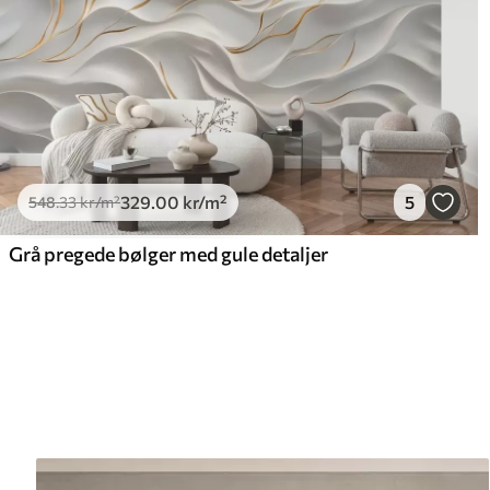
329
.00
kr
/m²
5
548
.33
kr
/m²
Grå pregede bølger med gule detaljer