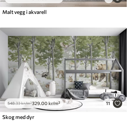
650
.00
925
390
.00
kr
/m²
Malt vegg i akvarell
329
.00
kr
/m²
11
548
.33
kr
/m²
Skog med dyr