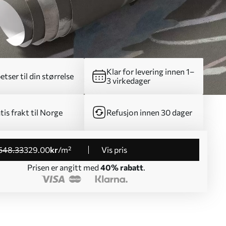
Klar for levering innen 1–
etser til din størrelse
3 virkedager
tis frakt til Norge
Refusjon innen 30 dager
548
.33
329
.00
kr
/m²
Vis pris
Prisen er angitt med
40% rabatt
.