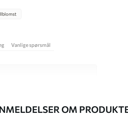
llblomst
ng
Vanlige spørsmål
v høy kvalitet, som hver passer til ulike rom
r informasjon nedenfor eller under
NMELDELSER OM PRODUKT