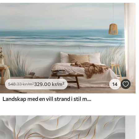
329
.00
kr
/m²
14
548
.33
kr
/m²
Landskap med en vill strand i stil med oljemaleri