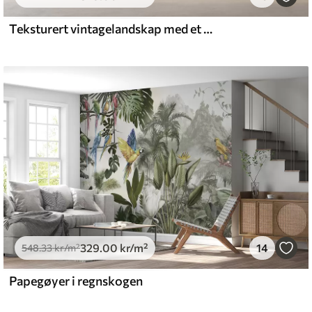
.00
555
.00
kr
/m²
Teksturert vintagelandskap med et tre nær en elv og en overskyet himmel, naturkunst i sepiatoner
329
.00
kr
/m²
14
548
.33
kr
/m²
Papegøyer i regnskogen