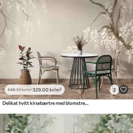
329
.00
kr
/m²
2
548
.33
kr
/m²
Delikat hvitt kirsebærtre med blomstrende blomster på grener mot beige bakgrunn