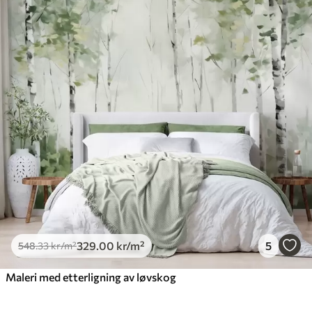
329
.00
kr
/m²
5
548
.33
kr
/m²
Maleri med etterligning av løvskog