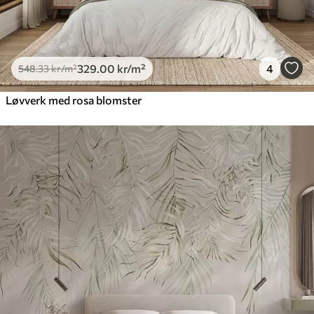
329
.00
kr
/m²
4
548
.33
kr
/m²
Løvverk med rosa blomster