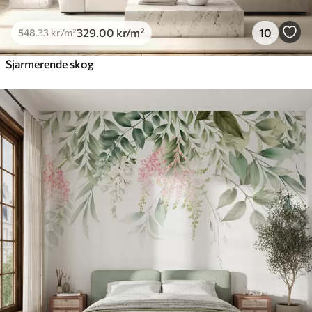
329
.00
kr
/m²
10
548
.33
kr
/m²
Sjarmerende skog