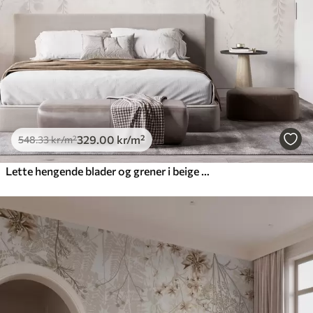
329
.00
kr
/m²
548
.33
kr
/m²
Lette hengende blader og grener i beige toner