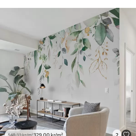
329
.00
kr
/m²
2
548
.33
kr
/m²