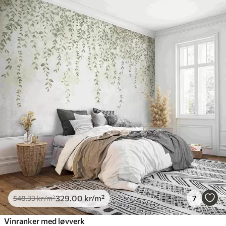
329
.00
kr
/m²
7
548
.33
kr
/m²
Vinranker med løvverk