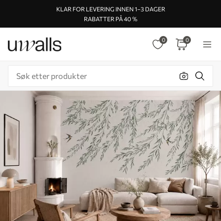
KLAR FOR LEVERING INNEN 1–3 DAGER
RABATTER PÅ 40 %
0
0