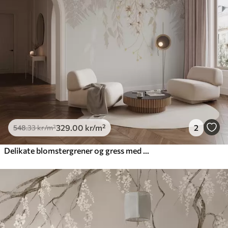
329
.00
kr
/m²
2
548
.33
kr
/m²
Delikate blomstergrener og gress med hvite, grå og beige blomster som faller nedover en lys bakgrunn