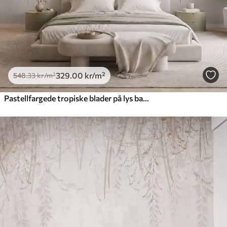
329
.00
kr
/m²
548
.33
kr
/m²
Pastellfargede tropiske blader på lys bakgrunn