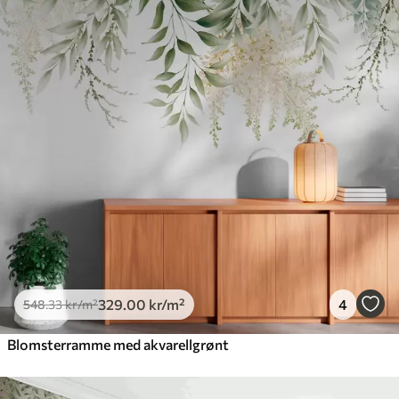
548
.33
329
.00
kr
/m²
Premium
665
.00
399
.00
kr
/m²
Premium vinyl
650
.00
390
.00
kr
/m²
Peel and Stick
925
.00
555
.00
kr
/m²
329
.00
kr
/m²
4
548
.33
kr
/m²
Blomsterramme med akvarellgrønt